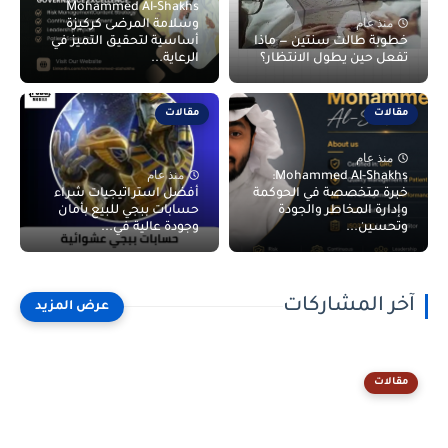
Mohammed Al-Shakhs
منذ عام
وسلامة المرضى كركيزة
خطوبة طالت سنتين — ماذا
أساسية لتحقيق التميز في
تفعل حين يطول الانتظار؟
الرعاية...
مقالات
مقالات
منذ عام
منذ عام
Mohammed Al-Shakhs:
خبرة متخصصة في الحوكمة
أفضل استراتيجيات شراء
وإدارة المخاطر والجودة
حسابات ببجي للبيع بأمان
وتحسين...
وجودة عالية في...
آخر المشاركات
مقالات