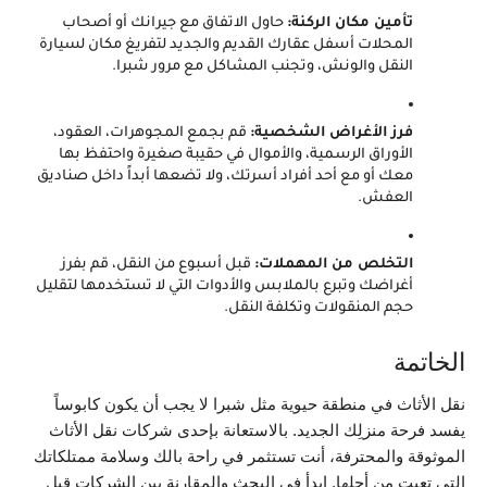
تأمين مكان الركنة:
 حاول الاتفاق مع جيرانك أو أصحاب 
المحلات أسفل عقارك القديم والجديد لتفريغ مكان لسيارة 
النقل والونش، وتجنب المشاكل مع مرور شبرا.
فرز الأغراض الشخصية:
 قم بجمع المجوهرات، العقود، 
الأوراق الرسمية، والأموال في حقيبة صغيرة واحتفظ بها 
معك أو مع أحد أفراد أسرتك، ولا تضعها أبداً داخل صناديق 
العفش.
التخلص من المهملات:
 قبل أسبوع من النقل، قم بفرز 
أغراضك وتبرع بالملابس والأدوات التي لا تستخدمها لتقليل 
حجم المنقولات وتكلفة النقل.
الخاتمة
نقل الأثاث في منطقة حيوية مثل شبرا لا يجب أن يكون كابوساً 
يفسد فرحة منزلِك الجديد. بالاستعانة بإحدى شركات نقل الأثاث 
الموثوقة والمحترفة، أنت تستثمر في راحة بالك وسلامة ممتلكاتك 
التي تعبت من أجلها. ابدأ في البحث والمقارنة بين الشركات قبل 