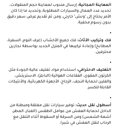
المعاينة المجانية:
 إرسال مندوب لمعاينة حجم المنقولات، 
تحديد عدد العمال والسيارات المطلوبة، وتحديد ما إذا كان 
الأمر يحتاج إلى "ونش" خارجي، ومن ثم تقديم عرض سعر دقيق 
بدون رسوم مخفية.
فك وتركيب الأثاث:
 فك جميع الأخشاب (غرف النوم، السفرة، 
المطابخ) وإعادة تركيبها في المنزل الجديد بواسطة نجارين 
محترفين.
التغليف الاحترافي:
 استخدام مواد تغليف عالية الجودة مثل 
الكرتون المقوى، الفقاعات الهوائية (البابلز)، الاستريتش، 
والفلين لحماية النجف، الزجاج، الأجهزة الكهربائية، والأنتيكات 
القابلة للكسر.
أسطول نقل حديث:
 توفير سيارات نقل مغلقة ومبطنة من 
الداخل لحماية العفش من عوامل الطقس (الغبار، المطر، 
أشعة الشمس) ومن السرقة أو السقوط أثناء التنقل مع 
الرحاب لنقل العفش في شبرا.