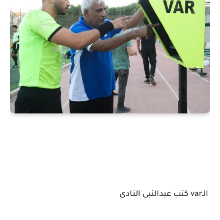
الـvar كتب عبدالنبى النادى