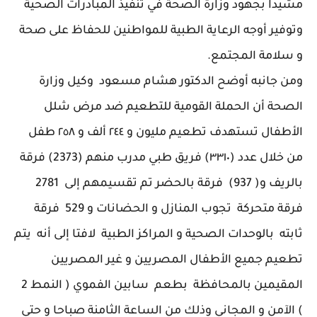
مشيداً بجهود وزارة الصحة في تنفيذ المبادرات الصحية
وتوفير أوجه الرعاية الطبية للمواطنين للحفاظ على صحة
و سلامة المجتمع.
ومن جانبه أوضح الدكتور هشام مسعود وكيل وزارة
الصحة أن الحملة القومية للتطعيم ضد مرض شلل
الأطفال تستهدف تطعيم مليون و ٢٤٤ ألف و ٢٥٨ طفل
من خلال عدد (٣٣١٠) فريق طبي مدرب منهم (2373) فرقة
بالريف و( 937) فرقة بالحضر تم تقسيمهم إلى 2781
فرقة متحركة تجوب المنازل و الحضانات و 529 فرقة
ثابته بالوحدات الصحية و المراكز الطبية لافتا إلى أنه يتم
تطعيم جميع الأطفال المصريين و غير المصريين
المقيمين بالمحافظة بطعم سابين الفموي ( النمط 2
) الآمن و المجاني وذلك من الساعة الثامنة صباحا و حتى