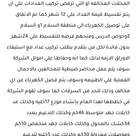
المحلات المخالفه او التي ترفض تركيب العدادات علي ان
يتم تقسيط قيمة العداد علي 12 شهر كما تم الاتفاق
على توصيل الكهرباء الي منطقة السلام 1و السلام
2وحوض الدرس ومنحهم فرصه للتقسيط علي 24شهر
بدون فائدة لكل من يتقدم بطلب تركيب عداد مع استيفاء
الاوراق الازمه لذلك كما انه وحفاظا علي اموال الشركة
سوف يتم عمل محاضر ضبطية للمخالفين بالاحمال
الفعلية علي الطبيعه وسوف يتم فصل الكهرباء عن اي
مخالف وذلك للحد من السرقات كما سوف تقوم الشركة
في خططها لهذا العام بإنشاء موزع 17خليه وكذلك مد
كابلات جهد متوسط 46كم وكذلك التدعيم بعدد
34كشك بالمحول وكذلك كابلات جهد منخفض 10كم
وموصلات معزولة 30كم وكذلك عدد 5خليه لتدعيم