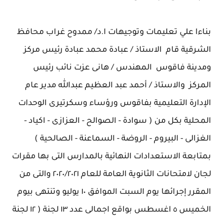
بناءا علي تعليمات وتوجيهات ا.د/ ممدوح غراب محافظ
الشرقية قام الاستاذ / عبادة محمد عبادة رئيس مركز
ومدينة فاقوس المهندس / هانى عزت نائب رئيس
المركز والاستاذ / أحمد عبد العظيم عبدالله مدير عام
الإدارة التعليمية بفاقوس ورؤساء وسكرتيرى الوحدات
المحلية بكل من ( سوادة - الصوالح - العزازى - اكياد -
الغزالى - البيروم - الروضة - السماعنة - الصالحية )
بمتابعة الاستعدادات النهائية بالمدارس التى بها مقرات
لجان لامتحانات الثانوية العامة للعام ٢٠٢٠/٢٠٢١ والتى من
المقرر إجرائها يوم السبت الموافق ١٠ يوليو وتنتهى بيوم
الخميس ٥ اغسطس بواقع اجمالى عدد ١٣ لجنة ( ١٢ لجنة