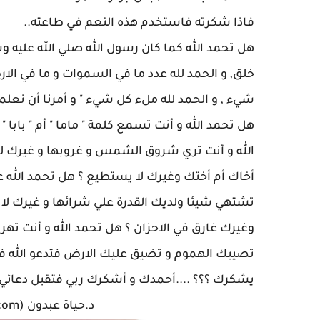
فاذا شكرته فاستخدم هذه النعم في طاعته..
هل تحمد الله كما كان رسول الله صلي الله عليه وس
خلق, و الحمد لله عدد ما في السموات و ما في الارض
شيء , و الحمد لله ملء كل شيء " و أمرنا أن نعلمها
هل تحمد الله و أنت تسمع كلمة " ماما " أم " بابا
الله و أنت تري شروق الشمس و غروبها و غيرك لا
أخاك أم أختك وغيرك لا يستطيع ؟ هل تحمد الله ع
تشتهي شيئا ولديك القدرة علي شرائها و غيرك لا
وغيرك غارق في الاحزان ؟ هل تحمد الله و أنت تهرو
تصيبك الهموم و تضيق عليك الارض فتدعو الله فس
يشكرك ؟؟؟ ....أحمدك و أشكرك ربي فتقبل دعائي
د.حياة عبدون (hayat.abdoun@hotmail.com)