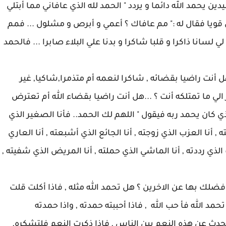
ن يحمد الله دائما و يردد " الحمد لله الذي عافاني مما أبتلي
قويا فقال له :" مم عافاك ؟ أعمي و أبرص و مشلول ... فمم
 لسانا ذاكرا و قلبا شاكرا و بدنا علي البلاء صابرا ... فالحمد
 أنت راضيا بقضائه , شاكرا لنعمه أم متذمرا,شاكيا, غير
ر الي ما تمتلكه أنت ؟ ...هل أنت راضيا بقضاء الله أم تعترض
ي كان يحمد ربه فيقول " اللهم لك الحمد.. فأنا الصغير الذي
ته , أنا العزب الذي زوجته , أنا الجائع الذي أشبعته , أنا العاري
الذي رددته , أنا الماشي الذي حملته , أنا المريض الذي شفيته ,
فضلك بها عن الاخرين ؟ هل تحمد الله مثله , فاذا أكلت قلت
تحمد الله فأ حب الله , فاذا أحببته حمدته , واذا حمدته
حدث عن هذه النعم بين الناس , فاذا ذكرت النعم فلتشكره,