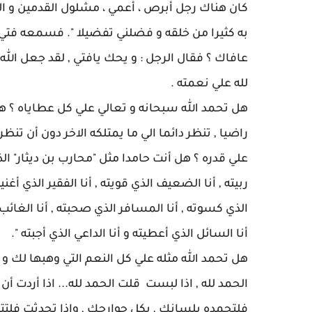
كان هناك رجل أبرص ، أعمي ، مشلول القدمين و اليدي
به كثيرا من خلقه و فضلني تفضيلا ". فسمعه فتي 
عافاك ؟ فقال الرجل : و يحك يافتي , لقد جعل الله لي
لله علي نعمته .
هل تحمد الله سبحانه و تعالي علي كل عطاياه ؟ هل
راضيا , تنظر دائما الي ما يمتلكه الاخر دون أن تنظ
علي قدره ؟ هل أنت حامدا مثل "محارب بن ديثار" الذ
ربيته , أنا الضعيف الذي قويته , أنا الفقير الذي أغني
الذي كسوته , أنا المسافر الذي صحبته , أنا الغائب 
أنا السائل الذي أعطيته و أنا الداعي الذي أجبته ".
هل تحمد الله مثله علي كل النعم التي وهبها لك و 
الحمد لله , اذا لبست قلت الحمد لله... اذا أردت أن 
فلتحمده بلسانك , بكل جوارحك , واذا تحدثت فلتت