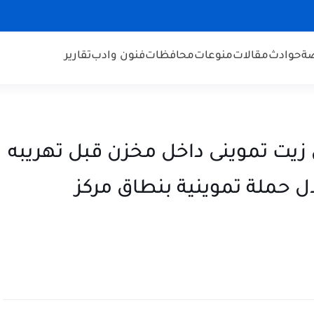
ضة
حوادث
مقالات
منوعات
محافظات
فنون وادب
تقارير
آلاف كيلو سكر و٢ طن زيت تموينى داخل مخزن قبل تهريبه
 حملة تموينية بنطاق مركز