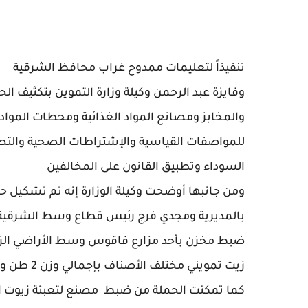
تنفيذاً لتعليمات ممدوح غراب محافظ الشرقية
وفايزة عبد الرحمن وكيلة وزارة التموين بتكثيف الحم
والمخابز ومصانع المواد الغذائية ومحطات المواد
للمواصفات القياسية والإشتراطات الصحية والتص
السوداء وتطبيق القانون على المخالفين
ومن جانبها أوضحت وكيلة الوزارة إنه تم تشكيل حم
بالمديرية ومجدي فرج رئيس قطاع وسط الشرقية 
زيت تمويني مختلف الأصناف بإجمالي وزن 2 طن و٤٠ لتر زيت تمويني يصرف بموجب البطاقات التموينية