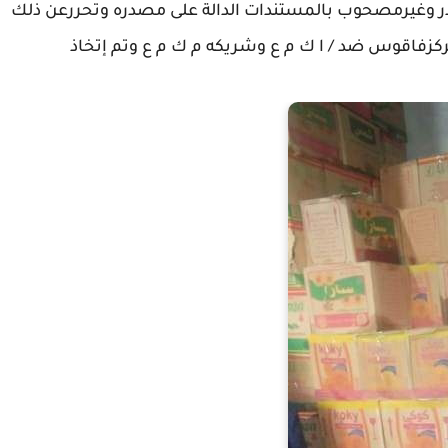
 وغيرمصحوب بالمستندات الدالة على مصدره وتحررعن ذلك
 امن دوله طوارئ مركزفاقوس ضد / ا ك م ع وشريكه م ك م ع وتم إتخاذ