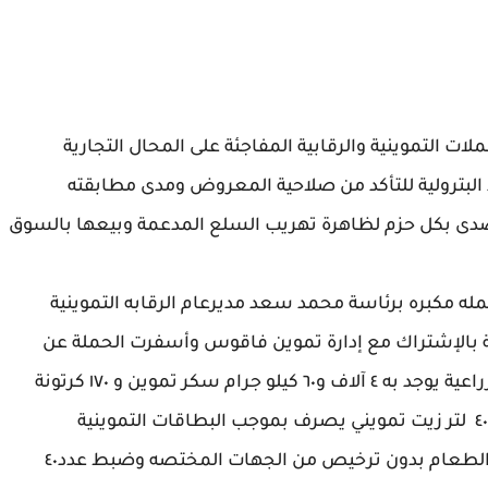
لات التموينية والرقابية المفاجئة على المحال التجارية
 البترولية للتأكد من صلاحية المعروض ومدى مطابقته
دى بكل حزم لظاهرة تهريب السلع المدعمة وبيعها بالسوق
له مكبره برئاسة محمد سعد مديرعام الرقابه التموينية
بالإشتراك مع إدارة تموين فاقوس وأسفرت الحملة عن
ضبط مخزن بأحد مزارع فاقوس وسط الأراضي الزراعية يوجد به ٤ آلاف و٦٠ كيلو جرام سكر تموين و ١٧٠ كرتونة
كما تمكنت الحملة من ضبط مصنع لتعبئة زيوت الطعام بدون ترخيص من الجهات المختصه وضبط عدد٤٠