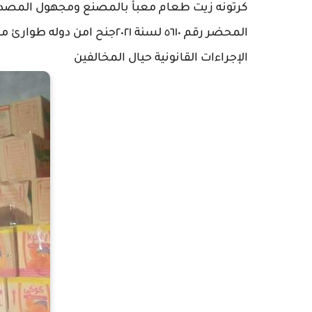
كرتونه زيت طعام معبأ بالمصنع ومجهول المصدر
المحضر رقم ٥٦١٠ لسنة ٢٠٢١جنح
الإجراءات القانونية حيال المخالفين