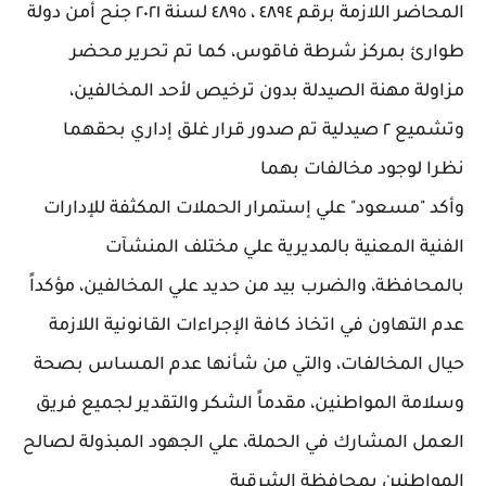
المحاضر اللازمة برقم ٤٨٩٤ ، ٤٨٩٥ لسنة ٢٠٢١ جنح أمن دولة
طوارئ بمركز شرطة فاقوس، كما تم تحرير محضر
مزاولة مهنة الصيدلة بدون ترخيص لأحد المخالفين،
وتشميع ٢ صيدلية تم صدور قرار غلق إداري بحقهما
نظرا لوجود مخالفات بهما
وأكد "مسعود" علي إستمرار الحملات المكثفة للإدارات
الفنية المعنية بالمديرية علي مختلف المنشآت
بالمحافظة، والضرب بيد من حديد علي المخالفين، مؤكداً
عدم التهاون في اتخاذ كافة الإجراءات القانونية اللازمة
حيال المخالفات، والتي من شأنها عدم المساس بصحة
وسلامة المواطنين، مقدماً الشكر والتقدير لجميع فريق
العمل المشارك في الحملة، علي الجهود المبذولة لصالح
المواطنين بمحافظة الشرقية