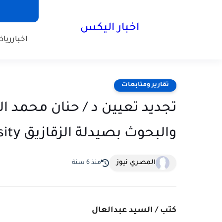
اخبار اليكس
اخبار
ريا
تقارير ومتابعات
تجديد تعيين د / حنان محمد ال
والبحوث بصيدلة الزقازيق ‏zagazig ‎university
المصري نيوز
منذ 6 سنة
كتب / السيد عبدالعال