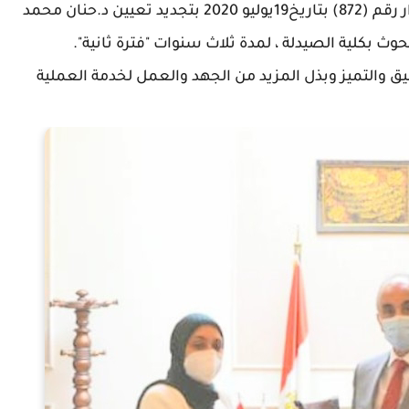
أصدر د.عثمان شعلان رئيس جامعة الزقازيق القرار رقم (872) بتاريخ19يوليو 2020 بتجديد تعيين د.حنان محمد
وث بكلية الصيدلة ، لمدة ثلاث سنوات "فترة ثانية".
ق والتميز وبذل المزيد من الجهد والعمل لخدمة العملية