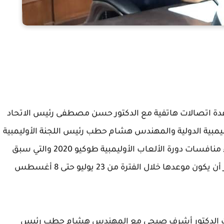
عدة اتصالات هاتفية مع الدكتور حسن مصطفى رئيس الاتحاد
أوليمبية الدولية والمهندس هشام حطب رئيس اللجنة الأوليمبية
المصرية، أكد حسن مصطفى انه تحدد موعد إجراء منافسات دورة الألعاب الأوليمبية طوكيو 2020 والتي سبق
أن أعلن عن تأجيلها إلى صيف العام المقبل ، وتقرر أن يكون موعدها خلال الفترة من 23 يوليو حتى 8 أغسطس
 بحث الدكتور أشرف صبحى مع المهندس هشام حطب رئيس